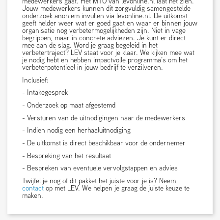
medewerkers gaat. Het MTO van levonline.nl laat het zien.
Jouw medewerkers kunnen dit zorgvuldig samengestelde
onderzoek anoniem invullen via levonline.nl. De uitkomst
geeft helder weer wat er goed gaat en waar er binnen jouw
organisatie nog verbetermogelijkheden zijn. Niet in vage
begrippen, maar in concrete adviezen. Je kunt er direct
mee aan de slag. Word je graag begeleid in het
verbetertraject? LEV staat voor je klaar. We kijken mee wat
je nodig hebt en hebben impactvolle programma’s om het
verbeterpotentieel in jouw bedrijf te verzilveren.
Inclusief:
- Intakegesprek
- Onderzoek op maat afgestemd
- Versturen van de uitnodigingen naar de medewerkers
- Indien nodig een herhaaluitnodiging
- De uitkomst is direct beschikbaar voor de ondernemer
- Bespreking van het resultaat
- Bespreken van eventuele vervolgstappen en advies
Twijfel je nog of dit pakket het juiste voor je is? Neem
contact
op met LEV. We helpen je graag de juiste keuze te
maken.