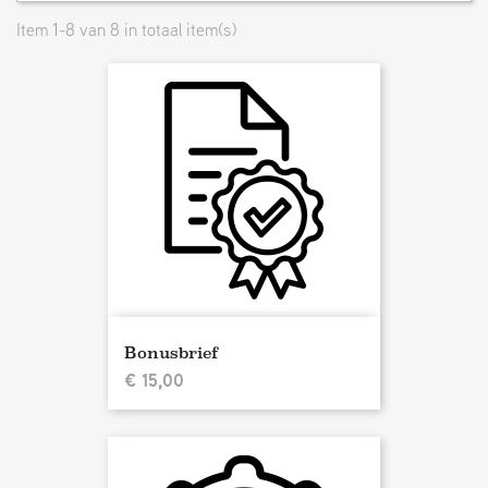
Item 1-8 van 8 in totaal item(s)
Bonusbrief
€ 15,00