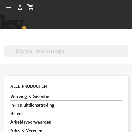
shopping_cart


search
ALLE PRODUCTEN
Werving & Selectie
In- en uitdiensttreding
Beleid
Arbeidsvoorwaarden
Arbo & Verzuim